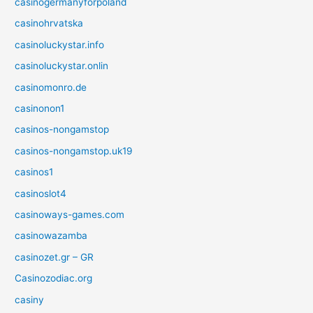
casinogermanyforpoland
casinohrvatska
casinoluckystar.info
casinoluckystar.onlin
casinomonro.de
casinonon1
casinos-nongamstop
casinos-nongamstop.uk19
casinos1
casinoslot4
casinoways-games.com
casinowazamba
casinozet.gr – GR
Casinozodiac.org
casiny