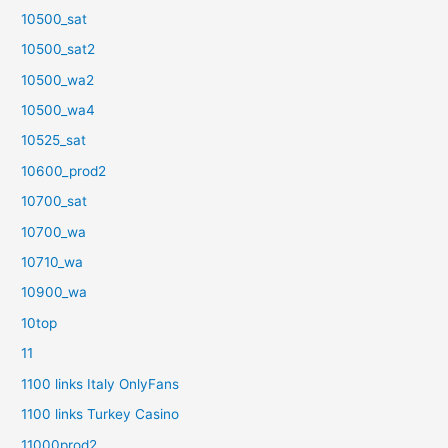
10500_sat
10500_sat2
10500_wa2
10500_wa4
10525_sat
10600_prod2
10700_sat
10700_wa
10710_wa
10900_wa
10top
11
1100 links Italy OnlyFans
1100 links Turkey Casino
11000prod2