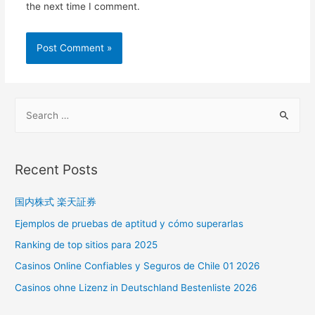
the next time I comment.
Recent Posts
国内株式 楽天証券
Ejemplos de pruebas de aptitud y cómo superarlas
Ranking de top sitios para 2025
Casinos Online Confiables y Seguros de Chile 01 2026
Casinos ohne Lizenz in Deutschland Bestenliste 2026