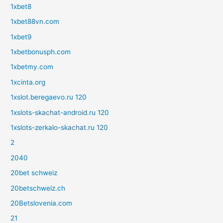
1xbet8
1xbet88vn.com
1xbet9
1xbetbonusph.com
1xbetmy.com
1xcinta.org
1xslot.beregaevo.ru 120
1xslots-skachat-android.ru 120
1xslots-zerkalo-skachat.ru 120
2
2040
20bet schweiz
20betschweiz.ch
20Betslovenia.com
21