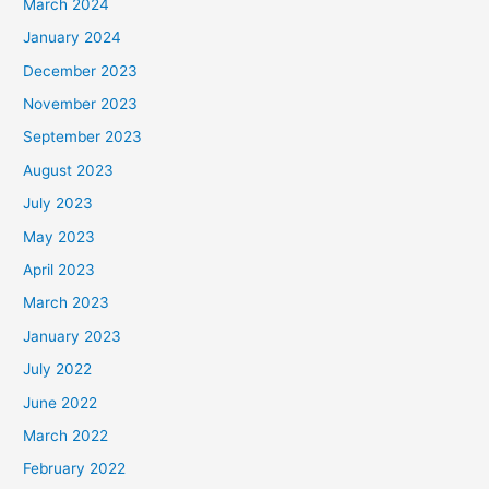
March 2024
January 2024
December 2023
November 2023
September 2023
August 2023
July 2023
May 2023
April 2023
March 2023
January 2023
July 2022
June 2022
March 2022
February 2022