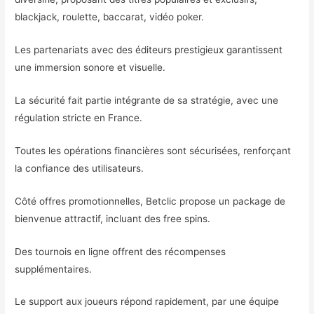
blackjack, roulette, baccarat, vidéo poker.
Les partenariats avec des éditeurs prestigieux garantissent
une immersion sonore et visuelle.
La sécurité fait partie intégrante de sa stratégie, avec une
régulation stricte en France.
Toutes les opérations financières sont sécurisées, renforçant
la confiance des utilisateurs.
Côté offres promotionnelles, Betclic propose un package de
bienvenue attractif, incluant des free spins.
Des tournois en ligne offrent des récompenses
supplémentaires.
Le support aux joueurs répond rapidement, par une équipe