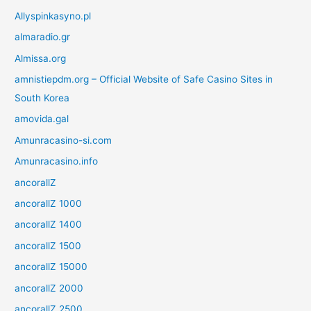
Allyspinkasyno.pl
almaradio.gr
Almissa.org
amnistiepdm.org – Official Website of Safe Casino Sites in
South Korea
amovida.gal
Amunracasino-si.com
Amunracasino.info
ancorallZ
ancorallZ 1000
ancorallZ 1400
ancorallZ 1500
ancorallZ 15000
ancorallZ 2000
ancorallZ 2500