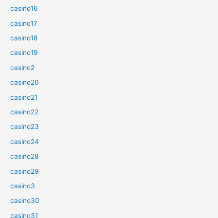
casino16
casino17
casino18
casino19
casino2
casino20
casino21
casino22
casino23
casino24
casino28
casino29
casino3
casino30
casino31