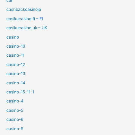
car
cashbackcasinojp
casikucasino.fi – FI
casikucasino.uk – UK
casino
casino-10
casino-11
casino-12
casino-13
casino-14
casino-15-11-1
casino-4
casino-5
casino-6
casino-9