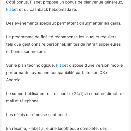
Côté bonus, Flabet propose un bonus de bienvenue généreux,
Flabet
et du cashback hebdomadaire.
Des événements spéciaux permettent d’augmenter les gains.
Le programme de fidélité récompense les joueurs réguliers,
tels que gestionnaire personnel, limites de retrait supérieures
et bonus sur mesure.
Sur le plan technologique,
Flabet
dispose d’une version mobile
performante, avec une compatibilité parfaite sur iOS et
Android.
Le support utilisateur est disponible 24/7, via chat en direct, e-
mail et téléphone.
Les délais de réponse sont courts.
En résumé, Flabet allie une ludothèque complète, des