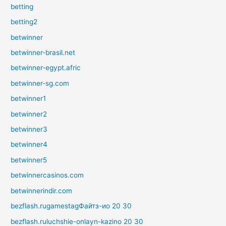
betting
betting2
betwinner
betwinner-brasil.net
betwinner-egypt.afric
betwinner-sg.com
betwinner1
betwinner2
betwinner3
betwinner4
betwinner5
betwinnercasinos.com
betwinnerindir.com
bezflash.rugamestagФайтз-ио 20 30
bezflash.ruluchshie-onlayn-kazino 20 30