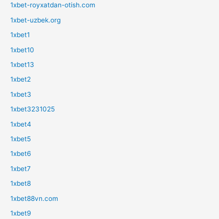
1xbet-royxatdan-otish.com
1xbet-uzbek.org
1xbet1
1xbet10
1xbet13
1xbet2
1xbet3
1xbet3231025
1xbet4
1xbet5
1xbet6
1xbet7
1xbet8
1xbet88vn.com
1xbet9