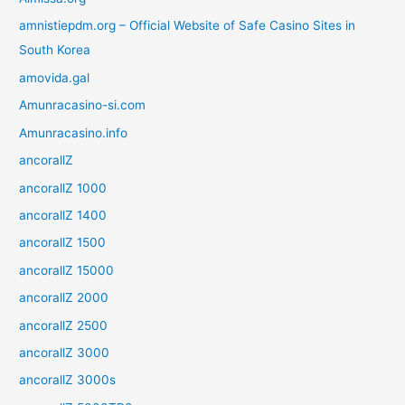
amnistiepdm.org – Official Website of Safe Casino Sites in
South Korea
amovida.gal
Amunracasino-si.com
Amunracasino.info
ancorallZ
ancorallZ 1000
ancorallZ 1400
ancorallZ 1500
ancorallZ 15000
ancorallZ 2000
ancorallZ 2500
ancorallZ 3000
ancorallZ 3000s