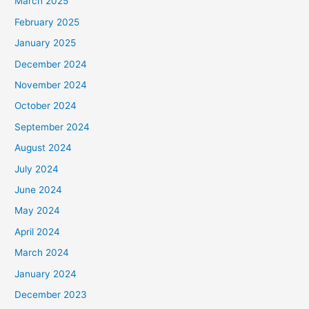
March 2025
February 2025
January 2025
December 2024
November 2024
October 2024
September 2024
August 2024
July 2024
June 2024
May 2024
April 2024
March 2024
January 2024
December 2023