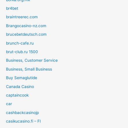
br4bet
braintreerec.com
Brangocasino-nz.com
brucebetdeutsch.com
brunch-cafe.ru
brut-club.ru 1500
Business, Customer Service
Business, Small Business
Buy Semaglutide
Canada Casino
captaincook
car
cashbackcasinojp
casikucasino.fi – FI