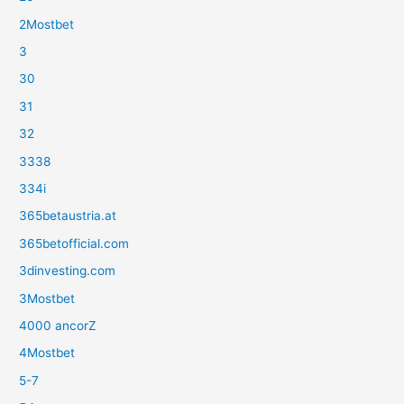
2Mostbet
3
30
31
32
3338
334i
365betaustria.at
365betofficial.com
3dinvesting.com
3Mostbet
4000 ancorZ
4Mostbet
5-7