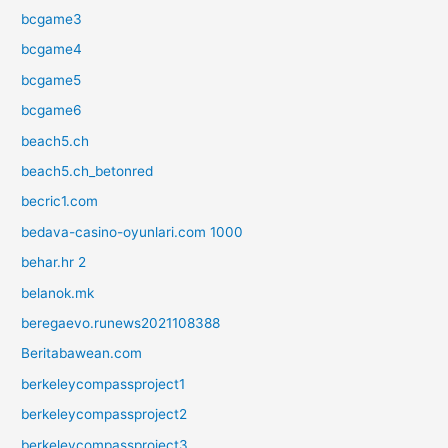
bcgame3
bcgame4
bcgame5
bcgame6
beach5.ch
beach5.ch_betonred
becric1.com
bedava-casino-oyunlari.com 1000
behar.hr 2
belanok.mk
beregaevo.runews2021108388
Beritabawean.com
berkeleycompassproject1
berkeleycompassproject2
berkeleycompassproject3