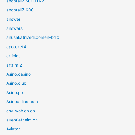
ancorallZ 5000TR2
ancorallZ 600
answer
answers
anushkatrivedi.comen-bd x
apoteket4
articles
artt.hr 2
Asino.casino
Asino.club
Asino.pro
Asinoonline.com
asv-wohlen.ch
auenrietheim.ch
Aviator