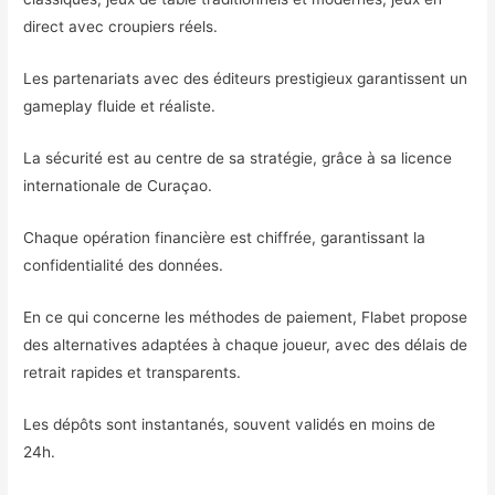
direct avec croupiers réels.
Les partenariats avec des éditeurs prestigieux garantissent un
gameplay fluide et réaliste.
La sécurité est au centre de sa stratégie, grâce à sa licence
internationale de Curaçao.
Chaque opération financière est chiffrée, garantissant la
confidentialité des données.
En ce qui concerne les méthodes de paiement, Flabet propose
des alternatives adaptées à chaque joueur, avec des délais de
retrait rapides et transparents.
Les dépôts sont instantanés, souvent validés en moins de
24h.