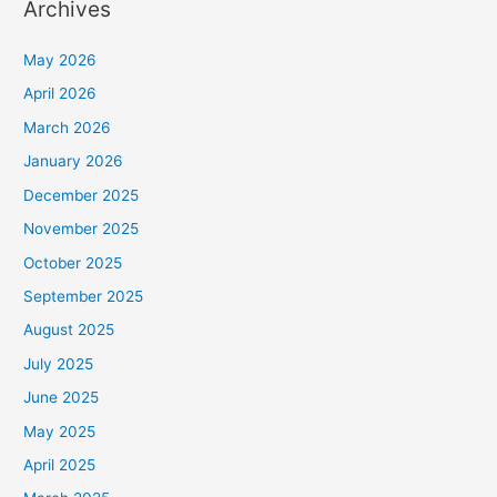
Archives
May 2026
April 2026
March 2026
January 2026
December 2025
November 2025
October 2025
September 2025
August 2025
July 2025
June 2025
May 2025
April 2025